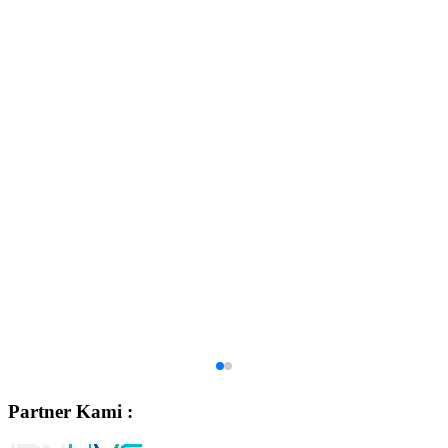
Partner Kami :